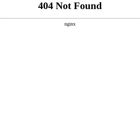
好的，根据您提供的核心词“免费60集看大片真人电视剧大全”以
及参考案例的风格，我为您原创了三个SEO优化方案。 --- ###
方案一：强调“全集免费”与“高清画质” **
** **** **** --- ### 方
案二：突出“海量资源”与“真人演绎” **
** **** **** --- ### 方案
三：侧重“沉浸式体验”与“剧荒救星” **
** **** ****