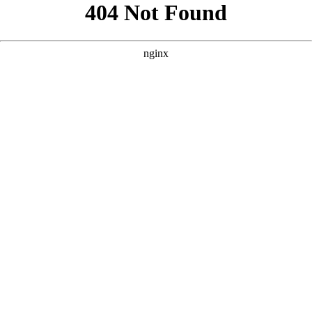
好的，根据您提供的核心词“免费60集看大片真人电视剧大全”以
及参考案例的风格，我为您原创了三个SEO优化方案。 --- ###
方案一：强调“全集免费”与“高清画质” **
** **** **** --- ### 方
案二：突出“海量资源”与“真人演绎” **
** **** **** --- ### 方案
三：侧重“沉浸式体验”与“剧荒救星” **
** **** ****