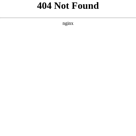
好的，根据您提供的核心词“免费60集看大片真人电视剧大全”以
及参考案例的风格，我为您原创了三个SEO优化方案。 --- ###
方案一：强调“全集免费”与“高清画质” **
** **** **** --- ### 方
案二：突出“海量资源”与“真人演绎” **
** **** **** --- ### 方案
三：侧重“沉浸式体验”与“剧荒救星” **
** **** ****