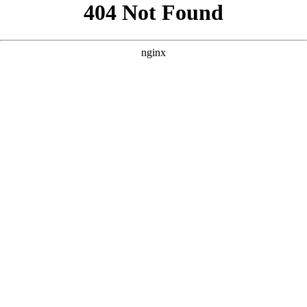
好的，根据您提供的核心词“免费60集看大片真人电视剧大全”以
及参考案例的风格，我为您原创了三个SEO优化方案。 --- ###
方案一：强调“全集免费”与“高清画质” **
** **** **** --- ### 方
案二：突出“海量资源”与“真人演绎” **
** **** **** --- ### 方案
三：侧重“沉浸式体验”与“剧荒救星” **
** **** ****