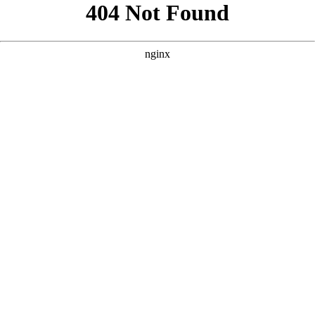
好的，根据您提供的核心词“免费60集看大片真人电视剧大全”以
及参考案例的风格，我为您原创了三个SEO优化方案。 --- ###
方案一：强调“全集免费”与“高清画质” **
** **** **** --- ### 方
案二：突出“海量资源”与“真人演绎” **
** **** **** --- ### 方案
三：侧重“沉浸式体验”与“剧荒救星” **
** **** ****