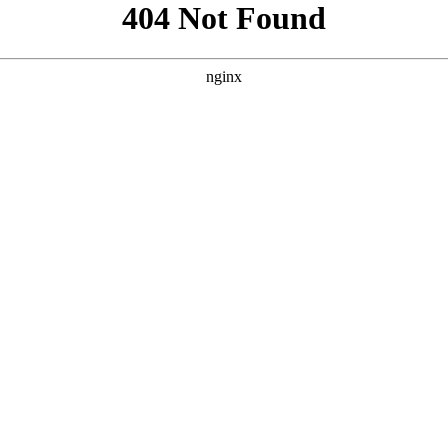
考案例的风格，我为您原创了三个SEO优化方案。 --- ### 方
## 方案三：侧重“沉浸式体验”与“剧荒救星” **
** **** ****