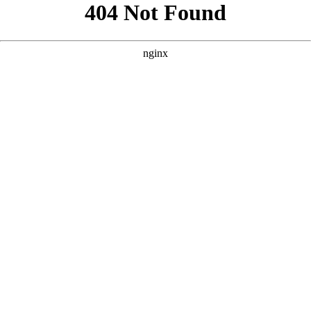
好的，根据您提供的核心词“免费60集看大片真人电视剧大全”以
及参考案例的风格，我为您原创了三个SEO优化方案。 --- ###
方案一：强调“全集免费”与“高清画质” **
** **** **** --- ### 方
案二：突出“海量资源”与“真人演绎” **
** **** **** --- ### 方案
三：侧重“沉浸式体验”与“剧荒救星” **
** **** ****