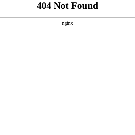
考案例的风格，我为您原创了三个SEO优化方案。 --- ### 方
## 方案三：侧重“沉浸式体验”与“剧荒救星” **
** **** ****