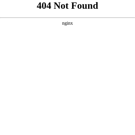
好的，根据您提供的核心词“免费60集看大片真人电视剧大全”以
及参考案例的风格，我为您原创了三个SEO优化方案。 --- ###
方案一：强调“全集免费”与“高清画质” **
** **** **** --- ### 方
案二：突出“海量资源”与“真人演绎” **
** **** **** --- ### 方案
三：侧重“沉浸式体验”与“剧荒救星” **
** **** ****