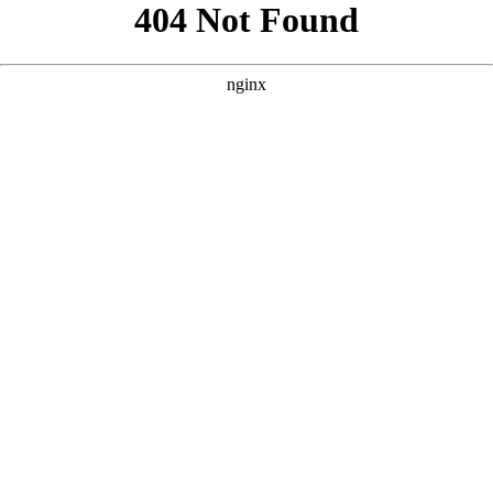
好的，根据您提供的核心词“免费60集看大片真人电视剧大全”以
及参考案例的风格，我为您原创了三个SEO优化方案。 --- ###
方案一：强调“全集免费”与“高清画质” **
** **** **** --- ### 方
案二：突出“海量资源”与“真人演绎” **
** **** **** --- ### 方案
三：侧重“沉浸式体验”与“剧荒救星” **
** **** ****